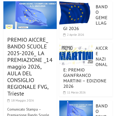
BAND
O
GEME
LLAG
GI 2026
2 Aprile 2026
PREMIO AICCRE_
BANDO SCUOLE
AICCR
2025-2026_ LA
E
NAZI
PREMIAZIONE _14
ONAL
maggio 2026,
E: PREMIO
AULA DEL
GIANFRANCO
CONSIGLIO
MARTINI – EDIZIONE
2026
REGIONALE FVG,
Trieste
11 Marzo 2026
18 Maggio 2026
BAND
Comunicato Stampa –
O
Premiazione Bando Scuole