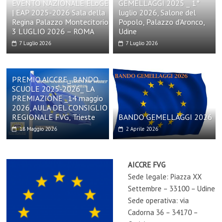
EVENTO NAZIONALE ELoGE
GEMELLAGGI 2025 _ 1°
| EAP 2025-2026 Sala della
luglio 2026, Salone del
Regina Palazzo Montecitorio
Popolo, Palazzo d’Aronco,
3 LUGLIO 2026 – ROMA
Udine
7 Luglio 2026
7 Luglio 2026
PREMIO AICCRE_ BANDO
SCUOLE 2025-2026_ LA
PREMIAZIONE _14 maggio
2026, AULA DEL CONSIGLIO
REGIONALE FVG, Trieste
BANDO GEMELLAGGI 2026
18 Maggio 2026
2 Aprile 2026
AICCRE FVG
Sede legale: Piazza XX
Settembre – 33100 – Udine
Sede operativa: via
Cadorna 36 – 34170 –