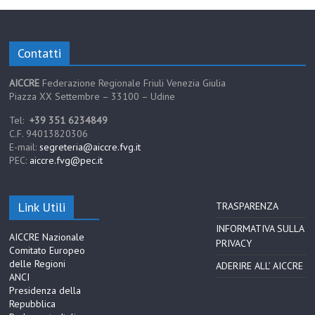
Contatti
AICCRE
Federazione Regionale Friuli Venezia Giulia
Piazza XX Settembre – 33100 – Udine
Tel:
+39 351 6234849
C.F. 94013820306
E-mail:
segreteria@aiccre.fvg.it
PEC:
aiccre.fvg@pec.it
Link Utili
TRASPARENZA
INFORMATIVA SULLA
AICCRE Nazionale
PRIVACY
Comitato Europeo
delle Regioni
ADERIRE ALL’ AICCRE
ANCI
Presidenza della
Repubblica