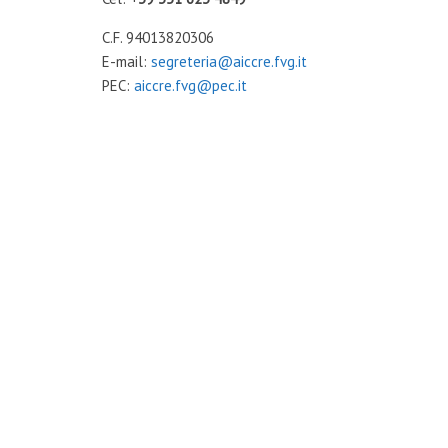
C.F. 94013820306
E-mail:
segreteria@aiccre.fvg.it
PEC:
aiccre.fvg@pec.it