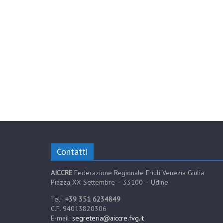
Contatti
AICCRE
Federazione Regionale Friuli Venezia Giulia
Piazza XX Settembre – 33100 – Udine
Tel:
+39 351 6234849
C.F. 94013820306
E-mail:
segreteria@aiccre.fvg.it