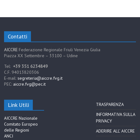
Contatti
AICCRE
Federazione Regionale Friuli Venezia Giulia
Piazza XX Settembre – 33100 – Udine
Tel:
+39 351 6234849
C.F. 94013820306
E-mail:
segreteria@aiccre.fvg.it
PEC:
aiccre.fvg@pec.it
Link Utili
TRASPARENZA
INFORMATIVA SULLA
AICCRE Nazionale
PRIVACY
Comitato Europeo
delle Regioni
ADERIRE ALL’ AICCRE
ANCI