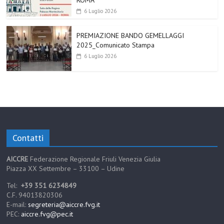
ROMA
6 Luglio 2026
PREMIAZIONE BANDO GEMELLAGGI
2025_Comunicato Stampa
6 Luglio 2026
Contatti
AICCRE
Federazione Regionale Friuli Venezia Giulia
Piazza XX Settembre – 33100 – Udine
Tel:
+39 351 6234849
C.F. 94013820306
E-mail:
segreteria@aiccre.fvg.it
PEC:
aiccre.fvg@pec.it