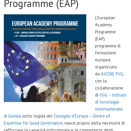
Programme (EAP)
L’European
Academy
Programme
(EAP),
programma di
formazione
europea
organizzato
da
AICCRE FVG
,
con la
collaborazione
di
ISIG – Istituto
di Sociologia
Internazionale
di Gorizia
sotto l’egida del
Consiglio d’Europa – Centre of
Expertise for Good Governance
, nasce proprio dalla necessità di
rafforzare la capacità istituzionale e le competenze degli