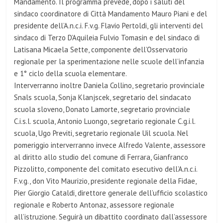
Mandamento. Il programma prevede, dopo i saluti del
sindaco coordinatore di Città Mandamento Mauro Piani e del
presidente dell’A.n.c.i. F.v.g. Flavio Pertoldi, gli interventi del
sindaco di Terzo D’Aquileia Fulvio Tomasin e del sindaco di
Latisana Micaela Sette, componente dell’Osservatorio
regionale per la sperimentazione nelle scuole dell’infanzia
e 1° ciclo della scuola elementare.
Interverranno inoltre Daniela Collino, segretario provinciale
Snals scuola, Sonja Klanjscek, segretario del sindacato
scuola sloveno, Donato Lamorte, segretario provinciale
C.i.s.l. scuola, Antonio Luongo, segretario regionale C.g.i.l.
scuola, Ugo Previti, segretario regionale Uil scuola. Nel
pomeriggio interverranno invece Alfredo Valente, assessore
al diritto allo studio del comune di Ferrara, Gianfranco
Pizzolitto, componente del comitato esecutivo dell’A.n.c.i.
F.v.g., don Vito Maurizio, presidente regionale della Fidae,
Pier Giorgio Cataldi, direttore generale dell’ufficio scolastico
regionale e Roberto Antonaz, assessore regionale
all’istruzione. Seguirà un dibattito coordinato dall’assessore