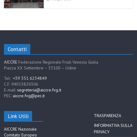
Contatti
AICCRE
Federazione Regionale Friuli Venezia Giulia
Piazza XX Settembre – 33100 – Udine
Tel:
+39 351 6234849
C.F. 94013820306
E-mail:
segreteria@aiccre.fvg.it
PEC:
aiccre.fvg@pec.it
Link Utili
TRASPARENZA
INFORMATIVA SULLA
AICCRE Nazionale
PRIVACY
Comitato Europeo