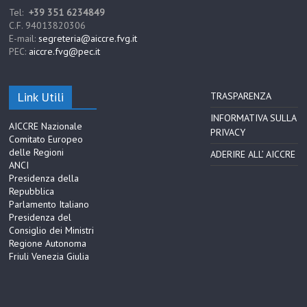
Tel:
+39 351 6234849
C.F. 94013820306
E-mail:
segreteria@aiccre.fvg.it
PEC:
aiccre.fvg@pec.it
Link Utili
TRASPARENZA
INFORMATIVA SULLA
AICCRE Nazionale
PRIVACY
Comitato Europeo
delle Regioni
ADERIRE ALL’ AICCRE
ANCI
Presidenza della
Repubblica
Parlamento Italiano
Presidenza del
Consiglio dei Ministri
Regione Autonoma
Friuli Venezia Giulia