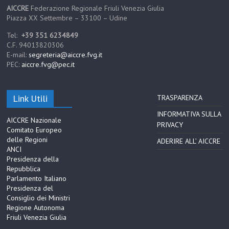
AICCRE
Federazione Regionale Friuli Venezia Giulia
Piazza XX Settembre – 33100 – Udine
Tel:
+39 351 6234849
C.F. 94013820306
E-mail:
segreteria@aiccre.fvg.it
PEC:
aiccre.fvg@pec.it
Link Utili
TRASPARENZA
INFORMATIVA SULLA
AICCRE Nazionale
PRIVACY
Comitato Europeo
delle Regioni
ADERIRE ALL’ AICCRE
ANCI
Presidenza della
Repubblica
Parlamento Italiano
Presidenza del
Consiglio dei Ministri
Regione Autonoma
Friuli Venezia Giulia