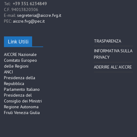
Tel:
+39 351 6234849
C.F. 94013820306
E-mail:
segreteria@aiccre.fvg.it
PEC:
aiccre.fvg@pec.it
Link Utili
TRASPARENZA
INFORMATIVA SULLA
AICCRE Nazionale
PRIVACY
Comitato Europeo
delle Regioni
ADERIRE ALL’ AICCRE
ANCI
Presidenza della
Repubblica
Parlamento Italiano
Presidenza del
Consiglio dei Ministri
Regione Autonoma
Friuli Venezia Giulia