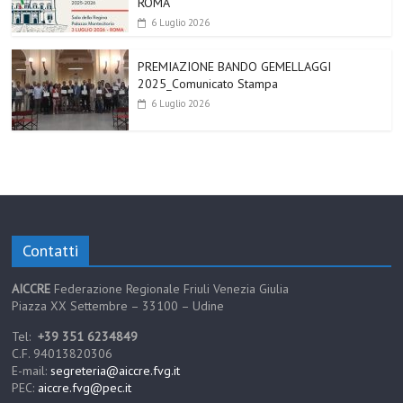
ROMA
6 Luglio 2026
PREMIAZIONE BANDO GEMELLAGGI
2025_Comunicato Stampa
6 Luglio 2026
Contatti
AICCRE
Federazione Regionale Friuli Venezia Giulia
Piazza XX Settembre – 33100 – Udine
Tel:
+39 351 6234849
C.F. 94013820306
E-mail:
segreteria@aiccre.fvg.it
PEC:
aiccre.fvg@pec.it