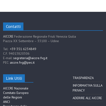
Contatti
AICCRE
Federazione Regionale Friuli Venezia Giulia
Piazza XX Settembre – 33100 – Udine
Tel:
+39 351 6234849
C.F. 94013820306
E-mail:
segreteria@aiccre.fvg.it
PEC:
aiccre.fvg@pec.it
Link Utili
TRASPARENZA
INFORMATIVA SULLA
AICCRE Nazionale
PRIVACY
Comitato Europeo
delle Regioni
ADERIRE ALL’ AICCRE
ANCI