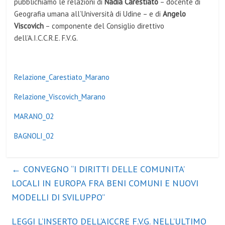
pubblichiamo le relazioni di
Nadia Carestiato
– docente di
Geografia umana all’Università di Udine – e di
Angelo
Viscovich
– componente del Consiglio direttivo
dell’A.I.C.C.R.E. F.V.G.
Relazione_Carestiato_Marano
Relazione_Viscovich_Marano
MARANO_02
BAGNOLI_02
←
CONVEGNO “I DIRITTI DELLE COMUNITA’
LOCALI IN EUROPA FRA BENI COMUNI E NUOVI
MODELLI DI SVILUPPO”
LEGGI L’INSERTO DELL’AICCRE F.V.G. NELL’ULTIMO