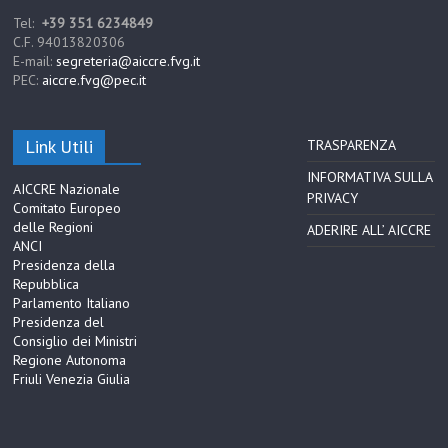
Tel:
+39 351 6234849
C.F. 94013820306
E-mail:
segreteria@aiccre.fvg.it
PEC:
aiccre.fvg@pec.it
Link Utili
TRASPARENZA
INFORMATIVA SULLA
AICCRE Nazionale
PRIVACY
Comitato Europeo
delle Regioni
ADERIRE ALL’ AICCRE
ANCI
Presidenza della
Repubblica
Parlamento Italiano
Presidenza del
Consiglio dei Ministri
Regione Autonoma
Friuli Venezia Giulia