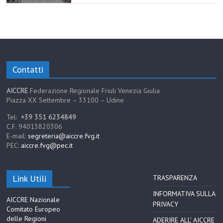
Contatti
AICCRE
Federazione Regionale Friuli Venezia Giulia
Piazza XX Settembre – 33100 – Udine
Tel:
+39 351 6234849
C.F. 94013820306
E-mail:
segreteria@aiccre.fvg.it
PEC:
aiccre.fvg@pec.it
Link Utili
TRASPARENZA
INFORMATIVA SULLA
AICCRE Nazionale
PRIVACY
Comitato Europeo
delle Regioni
ADERIRE ALL’ AICCRE