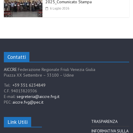
2025_Comunicato Stampa
6 Luglio 2026
Contatti
AICCRE
Federazione Regionale Friuli Venezia Giulia
Piazza XX Settembre – 33100 – Udine
Tel:
+39 351 6234849
C.F. 94013820306
E-mail:
segreteria@aiccre.fvg.it
PEC:
aiccre.fvg@pec.it
Link Utili
TRASPARENZA
INFORMATIVA SULLA