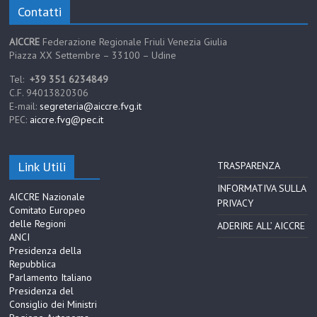
Contatti
AICCRE
Federazione Regionale Friuli Venezia Giulia
Piazza XX Settembre – 33100 – Udine
Tel:
+39 351 6234849
C.F. 94013820306
E-mail:
segreteria@aiccre.fvg.it
PEC:
aiccre.fvg@pec.it
Link Utili
TRASPARENZA
INFORMATIVA SULLA
AICCRE Nazionale
PRIVACY
Comitato Europeo
delle Regioni
ADERIRE ALL’ AICCRE
ANCI
Presidenza della
Repubblica
Parlamento Italiano
Presidenza del
Consiglio dei Ministri