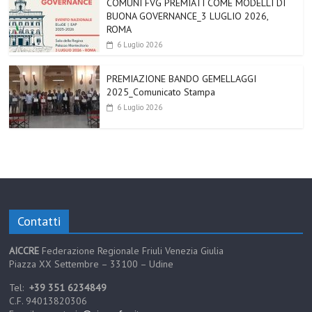
COMUNI FVG PREMIATI COME MODELLI DI
BUONA GOVERNANCE_3 LUGLIO 2026,
ROMA
6 Luglio 2026
PREMIAZIONE BANDO GEMELLAGGI
2025_Comunicato Stampa
6 Luglio 2026
Contatti
AICCRE
Federazione Regionale Friuli Venezia Giulia
Piazza XX Settembre – 33100 – Udine
Tel:
+39 351 6234849
C.F. 94013820306