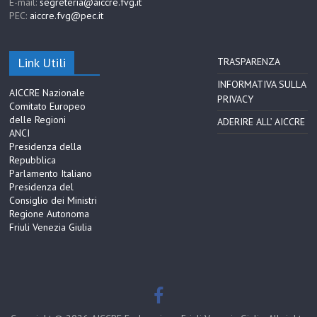
E-mail:
segreteria@aiccre.fvg.it
PEC:
aiccre.fvg@pec.it
Link Utili
TRASPARENZA
INFORMATIVA SULLA
AICCRE Nazionale
PRIVACY
Comitato Europeo
delle Regioni
ADERIRE ALL’ AICCRE
ANCI
Presidenza della
Repubblica
Parlamento Italiano
Presidenza del
Consiglio dei Ministri
Regione Autonoma
Friuli Venezia Giulia