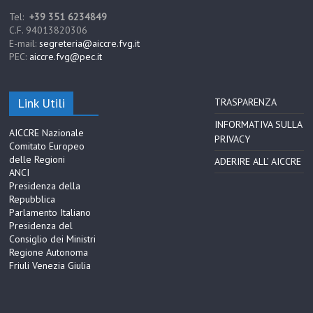
Tel:
+39 351 6234849
C.F. 94013820306
E-mail:
segreteria@aiccre.fvg.it
PEC:
aiccre.fvg@pec.it
Link Utili
TRASPARENZA
INFORMATIVA SULLA
AICCRE Nazionale
PRIVACY
Comitato Europeo
delle Regioni
ADERIRE ALL’ AICCRE
ANCI
Presidenza della
Repubblica
Parlamento Italiano
Presidenza del
Consiglio dei Ministri
Regione Autonoma
Friuli Venezia Giulia