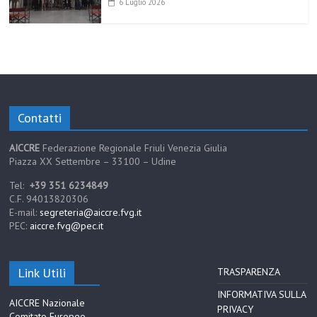
6 Luglio 2026
Contatti
AICCRE
Federazione Regionale Friuli Venezia Giulia
Piazza XX Settembre – 33100 – Udine
Tel:
+39 351 6234849
C.F. 94013820306
E-mail:
segreteria@aiccre.fvg.it
PEC:
aiccre.fvg@pec.it
Link Utili
TRASPARENZA
INFORMATIVA SULLA
AICCRE Nazionale
PRIVACY
Comitato Europeo