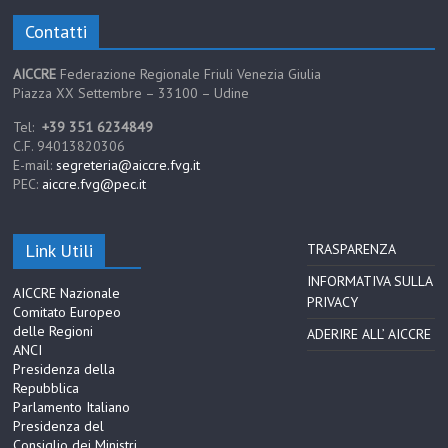
Contatti
AICCRE
Federazione Regionale Friuli Venezia Giulia
Piazza XX Settembre – 33100 – Udine
Tel:
+39 351 6234849
C.F. 94013820306
E-mail:
segreteria@aiccre.fvg.it
PEC:
aiccre.fvg@pec.it
Link Utili
TRASPARENZA
INFORMATIVA SULLA
AICCRE Nazionale
PRIVACY
Comitato Europeo
delle Regioni
ADERIRE ALL’ AICCRE
ANCI
Presidenza della
Repubblica
Parlamento Italiano
Presidenza del
Consiglio dei Ministri