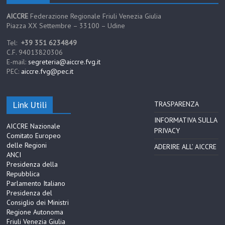
AICCRE
Federazione Regionale Friuli Venezia Giulia
Piazza XX Settembre – 33100 – Udine
Tel:
+39 351 6234849
C.F. 94013820306
E-mail:
segreteria@aiccre.fvg.it
PEC:
aiccre.fvg@pec.it
Link Utili
TRASPARENZA
INFORMATIVA SULLA
AICCRE Nazionale
PRIVACY
Comitato Europeo
delle Regioni
ADERIRE ALL’ AICCRE
ANCI
Presidenza della
Repubblica
Parlamento Italiano
Presidenza del
Consiglio dei Ministri
Regione Autonoma
Friuli Venezia Giulia