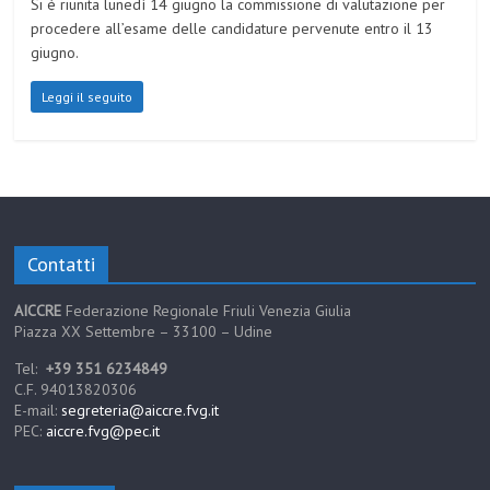
Si è riunita lunedì 14 giugno la commissione di valutazione per
procedere all’esame delle candidature pervenute entro il 13
giugno.
Leggi il seguito
Contatti
AICCRE
Federazione Regionale Friuli Venezia Giulia
Piazza XX Settembre – 33100 – Udine
Tel:
+39 351 6234849
C.F. 94013820306
E-mail:
segreteria@aiccre.fvg.it
PEC:
aiccre.fvg@pec.it