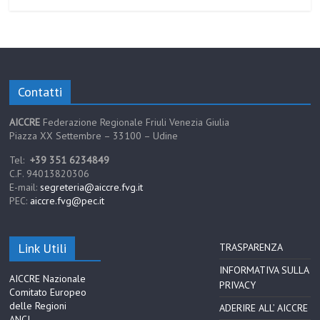
Contatti
AICCRE
Federazione Regionale Friuli Venezia Giulia
Piazza XX Settembre – 33100 – Udine
Tel:
+39 351 6234849
C.F. 94013820306
E-mail:
segreteria@aiccre.fvg.it
PEC:
aiccre.fvg@pec.it
Link Utili
TRASPARENZA
INFORMATIVA SULLA
AICCRE Nazionale
PRIVACY
Comitato Europeo
delle Regioni
ADERIRE ALL’ AICCRE
ANCI