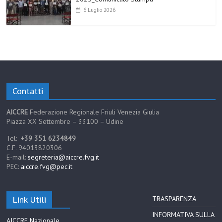
6 Luglio 2026
Contatti
AICCRE
Federazione Regionale Friuli Venezia Giulia
Piazza XX Settembre – 33100 – Udine
Tel:
+39 351 6234849
C.F. 94013820306
E-mail:
segreteria@aiccre.fvg.it
PEC:
aiccre.fvg@pec.it
Link Utili
TRASPARENZA
INFORMATIVA SULLA
AICCRE Nazionale