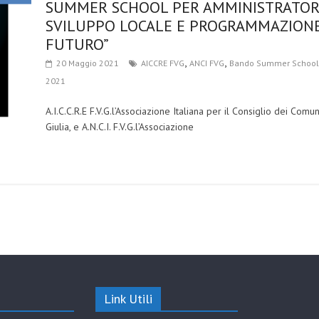
SUMMER SCHOOL PER AMMINISTRATORI 
SVILUPPO LOCALE E PROGRAMMAZIONE
FUTURO”
,
,
20 Maggio 2021
AICCRE FVG
ANCI FVG
Bando Summer School
2021
A.I.C.C.R.E F.V.G.l’Associazione Italiana per il Consiglio dei Co
Giulia, e A.N.C.I. F.V.G.l’Associazione
Link Utili