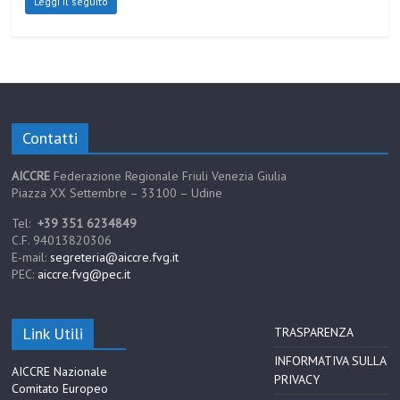
Leggi il seguito
Contatti
AICCRE
Federazione Regionale Friuli Venezia Giulia
Piazza XX Settembre – 33100 – Udine
Tel:
+39 351 6234849
C.F. 94013820306
E-mail:
segreteria@aiccre.fvg.it
PEC:
aiccre.fvg@pec.it
Link Utili
TRASPARENZA
INFORMATIVA SULLA
AICCRE Nazionale
PRIVACY
Comitato Europeo