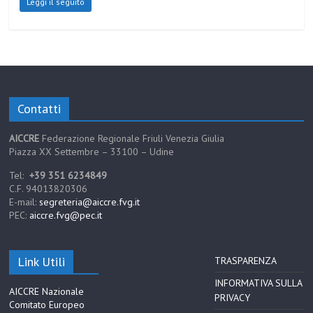
Leggi il seguito
Contatti
AICCRE
Federazione Regionale Friuli Venezia Giulia
Piazza XX Settembre – 33100 – Udine
Tel:
+39 351 6234849
C.F. 94013820306
E-mail:
segreteria@aiccre.fvg.it
PEC:
aiccre.fvg@pec.it
Link Utili
TRASPARENZA
INFORMATIVA SULLA
AICCRE Nazionale
PRIVACY
Comitato Europeo