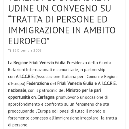
UDINE UN CONVEGNO SU
“TRATTA DI PERSONE ED
IMMIGRAZIONE IN AMBITO
EUROPEO”
16 Dicembre 2008
La
Regione Friuli Venezia Giulia
, Presiden­za della Giunta –
Relazioni Internazionali e comu­nitarie, in partnership
con
A.I.C.C.R.E.
(Associazione Italiana per i Comuni e Regioni
d’Europa)
Fede­razione
del
Friuli Venezia Giulia e A.I.C.C.R.E.
nazionale,
con il patrocinio del
Ministro per le pari
opportunit
à
on. Carfagna
, promuovono un’occasione di
approfondimento e confronto su un fenomeno che sta
preoccupando l’Europa ed i paesi di tutto il mondo e
fortemente connesso all’immi­grazione irregolare: la tratta
di persone.