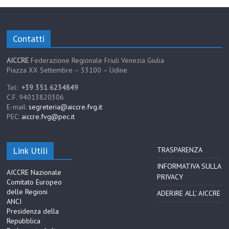
Contatti
AICCRE
Federazione Regionale Friuli Venezia Giulia
Piazza XX Settembre – 33100 – Udine
Tel:
+39 351 6234849
C.F. 94013820306
E-mail:
segreteria@aiccre.fvg.it
PEC:
aiccre.fvg@pec.it
Link Utili
TRASPARENZA
INFORMATIVA SULLA
AICCRE Nazionale
PRIVACY
Comitato Europeo
delle Regioni
ADERIRE ALL’ AICCRE
ANCI
Presidenza della
Repubblica