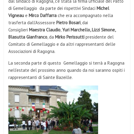
dal sindaco di Ragogna, c’è stata la firma ufficiale del Patto
di Gemellaggio
da parte dei rispettivi Sindaci
Michel
Vigneau
e
Mirco Daffarra
che era accompagnato nella
trasferta dall’Assessore
Pietro Bosari
, dai
Consiglieri
Maestra Claudio
,
Yuri Marchello, Lizzi Simone,
Blasutta Gianfranco
, da
Mirko Perissutti
presidente del
Comitato di Gemellaggio e da altri rappresentanti delle
Associazioni di Ragogna.
La seconda parte di questo
Gemellaggio si terrà a Ragogna
nell’estate del prossimo anno quando da noi saranno ospiti i
rappresentanti di Sainte Bazeille.