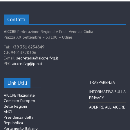
Contatti
AICCRE
Federazione Regionale Friuli Venezia Giulia
Piazza XX Settembre – 33100 – Udine
Tel:
+39 351 6234849
C.F. 94013820306
E-mail:
segreteria@aiccre.fvg.it
PEC:
aiccre.fvg@pec.it
Link Utili
TRASPARENZA
INFORMATIVA SULLA
AICCRE Nazionale
PRIVACY
Comitato Europeo
delle Regioni
ADERIRE ALL’ AICCRE
ANCI
Presidenza della
Repubblica
Parlamento Italiano