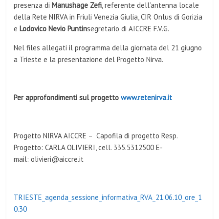
presenza di
Manushage Zefi
, referente dell’antenna locale
della Rete NIRVA in Friuli Venezia Giulia, CIR Onlus di Gorizia
e
Lodovico Nevio Puntin
segretario di AICCRE F.V.G.
Nel files allegati il programma della giornata del 21 giugno
a Trieste e la presentazione del Progetto Nirva.
Per approfondimenti sul progetto
www.retenirva.it
Progetto NIRVA AICCRE – Capofila di progetto Resp.
Progetto: CARLA OLIVIERI, cell. 335.5312500 E-
mail: olivieri@aiccre.it
TRIESTE_agenda_sessione_informativa_RVA_21.06.10_ore_1
0.30