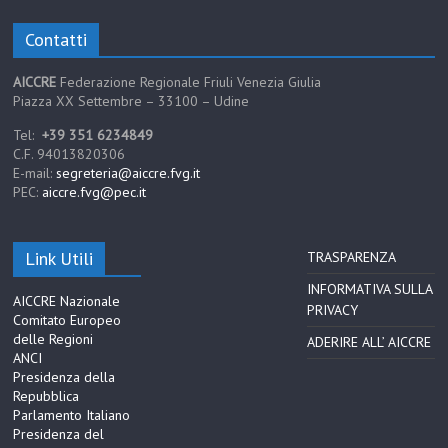
Contatti
AICCRE
Federazione Regionale Friuli Venezia Giulia
Piazza XX Settembre – 33100 – Udine
Tel:
+39 351 6234849
C.F. 94013820306
E-mail:
segreteria@aiccre.fvg.it
PEC:
aiccre.fvg@pec.it
Link Utili
TRASPARENZA
INFORMATIVA SULLA
AICCRE Nazionale
PRIVACY
Comitato Europeo
delle Regioni
ADERIRE ALL’ AICCRE
ANCI
Presidenza della
Repubblica
Parlamento Italiano
Presidenza del