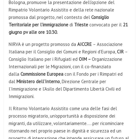
Bologna, promuove la presentazione dell’opzione del
Rimpatrio Volontario Assistito e della rete nazionale
promossa dal progetto, nel contesto del
Consiglio
Territoriale per l’immigrazione
di
Trieste
convocato per il
21
giugno pv alle ore 10.30.
NIRVA è
un progetto promosso da
AICCRE
– Associazione
Italiana per il Consiglio dei Comuni e Regioni d’Europa,
CIR
–
Consiglio Italiano per i Rifugiati ed
OIM –
Organizzazione
Internazionali per le Migrazioni, con il co-finanziato
dalla
Commissione Europea
con il Fondo per i Rimpatri ed
dal
Ministero dell’Interno
, Direzione Centrale per
l’Immigrazione e l’Asilo del Dipartimento Libertà Civili ed
Immigrazioni.
Il Ritorno Volontario Assistito come una delle fasi del
processo migratorio, un’opportunità a disposizione dei
migranti, da utilizzare, volontariamente…..per ricominciare
ritornando nel proprio paese in dignità e sicurezza ed un
progetto di integrazione che intende assicurare un futuro al