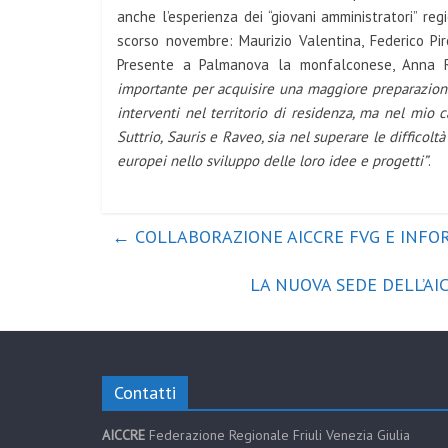
anche l’esperienza dei “giovani amministratori” r
scorso novembre: Maurizio Valentina, Federico Pir
Presente a Palmanova la monfalconese, Anna 
importante per acquisire una maggiore preparazione
interventi nel territorio di residenza, ma nel mio 
Suttrio, Sauris e Raveo, sia nel superare le difficoltà
europei nello sviluppo delle loro idee e progetti”
.
←
COLLABORAZIONE AICCRE FVG E INFOR
LA NUOVA SEDE DELL’AI
Contatti
AICCRE
Federazione Regionale Friuli Venezia Giulia