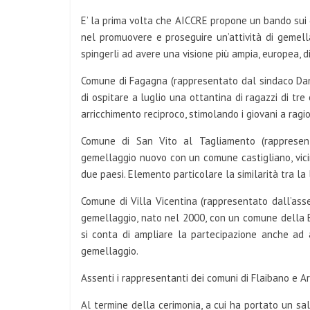
E’ la prima volta che AICCRE propone un bando sui g
nel promuovere e proseguire un’attività di gemella
spingerli ad avere una visione più ampia, europea, d
Comune di Fagagna (rappresentato dal sindaco Danie
di ospitare a luglio una ottantina di ragazzi di tre
arricchimento reciproco, stimolando i giovani a ragi
Comune di San Vito al Tagliamento (rappresent
gemellaggio nuovo con un comune castigliano, vicin
due paesi. Elemento particolare la similarità tra la l
Comune di Villa Vicentina (rappresentato dall’ass
gemellaggio, nato nel 2000, con un comune della B
si conta di ampliare la partecipazione anche ad a
gemellaggio.
Assenti i rappresentanti dei comuni di Flaibano e A
Al termine della cerimonia, a cui ha portato un sa