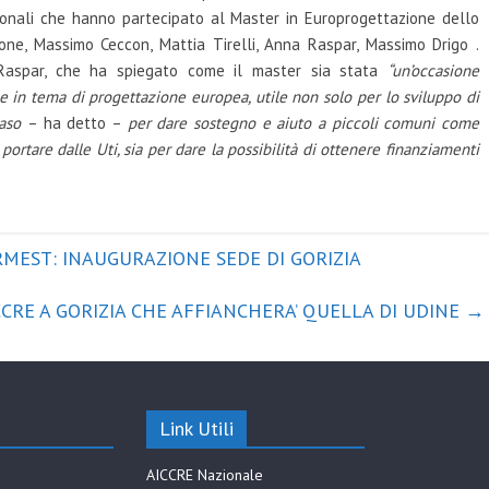
egionali che hanno partecipato al Master in Europrogettazione dello
one, Massimo Ceccon, Mattia Tirelli, Anna Raspar, Massimo Drigo .
Raspar, che ha spiegato come il master sia stata
“un’occasione
 in tema di progettazione europea, utile non solo per lo sviluppo di
caso
– ha detto –
per dare sostegno e aiuto a piccoli comuni come
 portare dalle Uti, sia per dare la possibilità di ottenere finanziamenti
MEST: INAUGURAZIONE SEDE DI GORIZIA
CCRE A GORIZIA CHE AFFIANCHERA’ QUELLA DI UDINE
→
Link Utili
AICCRE Nazionale