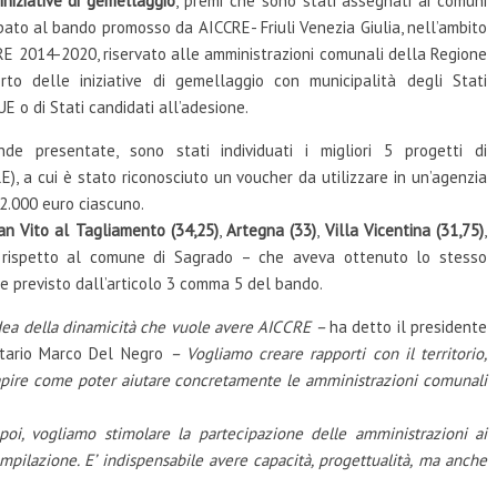
iniziative di gemellaggio
, premi che sono stati assegnati ai comuni
ato al bando promosso da AICCRE- Friuli Venezia Giulia, nell’ambito
E 2014-2020, riservato alle amministrazioni comunali della Regione
to delle iniziative di gemellaggio con municipalità degli Stati
E o di Stati candidati all’adesione.
e presentate, sono stati individuati i migliori 5 progetti di
E), a cui è stato riconosciuto un voucher da utilizzare in un’agenzia
 2.000 euro ciascuno.
n Vito al Tagliamento (34,25)
,
Artegna (33)
,
Villa Vicentina (31,75)
,
e rispetto al comune di Sagrado – che aveva ottenuto lo stesso
 previsto dall’articolo 3 comma 5 del bando.
dea della dinamicità che vuole avere AICCRE –
ha detto il presidente
retario Marco Del Negro
– Vogliamo creare rapporti con il territorio,
capire come poter aiutare concretamente le amministrazioni comunali
poi, vogliamo stimolare la partecipazione delle amministrazioni ai
pilazione. E’ indispensabile avere capacità, progettualità, ma anche