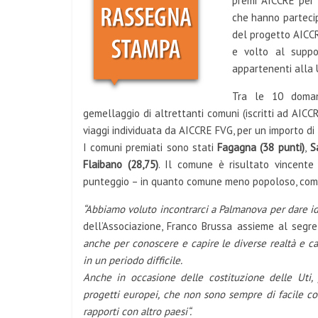
premi AICCRE per
che hanno partecip
del progetto AICCR
e volto al suppor
appartenenti alla U
Tra le 10 domand
gemellaggio di altrettanti comuni (iscritti ad AICCR
viaggi individuata da AICCRE FVG, per un importo di
I comuni premiati sono stati
Fagagna (38 punti)
,
Sa
Flaibano (28,75)
. Il comune è risultato vincent
punteggio – in quanto comune meno popoloso, come
“Abbiamo voluto incontrarci a Palmanova per dare i
dell’Associazione, Franco Brussa assieme al seg
anche per conoscere e capire le diverse realtà e 
in un periodo difficile.
Anche in occasione delle costituzione delle Uti, 
progetti europei, che non sono sempre di facile com
rapporti con altro paesi“.