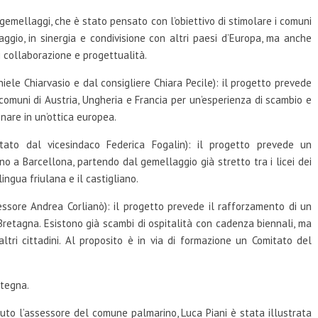
emellaggi, che è stato pensato con l’obiettivo di stimolare i comuni
ggio, in sinergia e condivisione con altri paesi d’Europa, ma anche
i collaborazione e progettualità.
le Chiarvasio e dal consigliere Chiara Pecile): il progetto prevede
 comuni di Austria, Ungheria e Francia per un’esperienza di scambio e
onare in un’ottica europea.
ato dal vicesindaco Federica Fogalin): il progetto prevede un
o a Barcellona, partendo dal gemellaggio già stretto tra i licei dei
ingua friulana e il castigliano.
essore Andrea Corlianò): il progetto prevede il rafforzamento di un
retagna. Esistono già scambi di ospitalità con cadenza biennali, ma
ltri cittadini. Al proposito è in via di formazione un Comitato del
rtegna.
luto l’assessore del comune palmarino, Luca Piani è stata illustrata